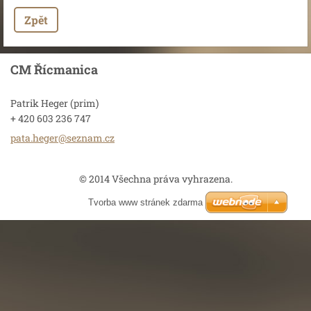
Zpět
CM Řícmanica
Patrik Heger (prim)
+ 420 603 236 747
pata.heg
er@sezna
m.cz
© 2014 Všechna práva vyhrazena.
Tvorba www stránek zdarma