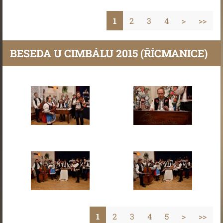
1
2
3
4
>
>>
BESEDA U CIMBÁLU 2015 (ŘÍCMANICE)
1
2
3
4
5
>
>>