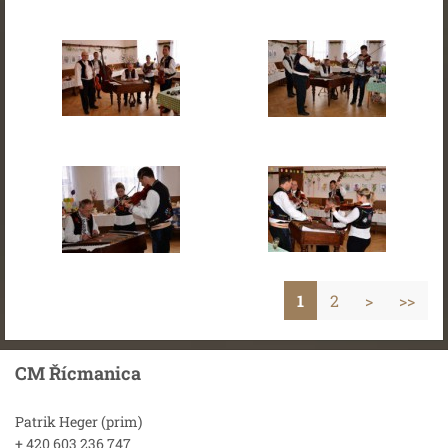
1
2
>
>>
CM Řícmanica
Patrik Heger (prim)
+ 420 603 236 747