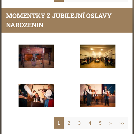
MOMENTKY Z JUBILEJNÍ OSLAVY
NAROZENIN
1
2
3
4
5
>
>>