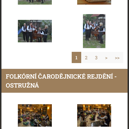
1
2
3
>
>>
FOLKÓRNÍ ČARODĚJNICKÉ REJDĚNÍ -
OSTRUŽNÁ