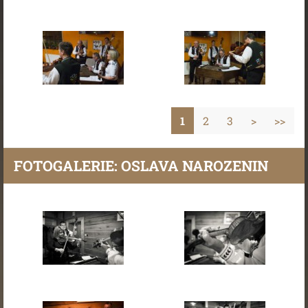
1
2
3
>
>>
FOTOGALERIE: OSLAVA NAROZENIN