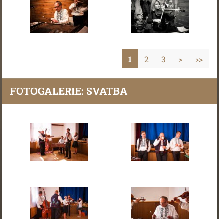
1
2
3
>
>>
FOTOGALERIE: SVATBA