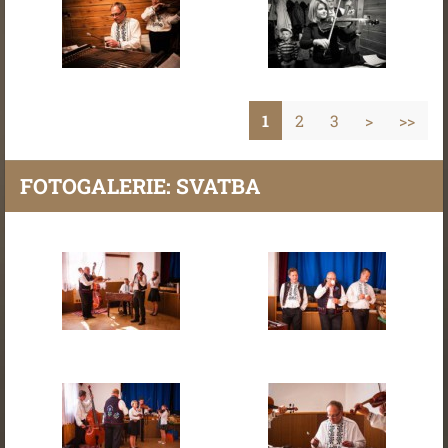
1
2
3
>
>>
FOTOGALERIE: SVATBA