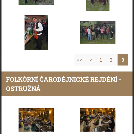
<<
<
1
2
3
FOLKÓRNÍ ČARODĚJNICKÉ REJDĚNÍ -
OSTRUŽNÁ