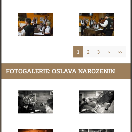
1
2
3
>
>>
FOTOGALERIE: OSLAVA NAROZENIN