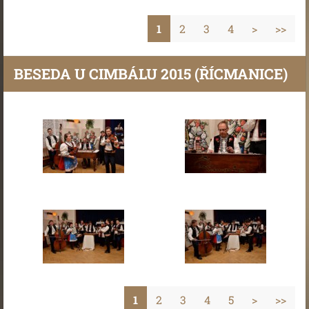
1
2
3
4
>
>>
BESEDA U CIMBÁLU 2015 (ŘÍCMANICE)
1
2
3
4
5
>
>>