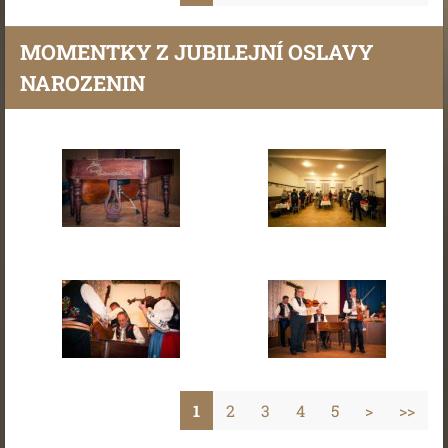
MOMENTKY Z JUBILEJNÍ OSLAVY
NAROZENIN
1
2
3
4
5
>
>>