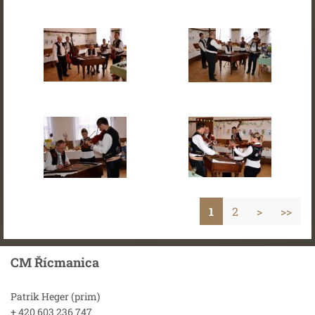
1
2
>
>>
CM Řícmanica
Patrik Heger (prim)
+ 420 603 236 747